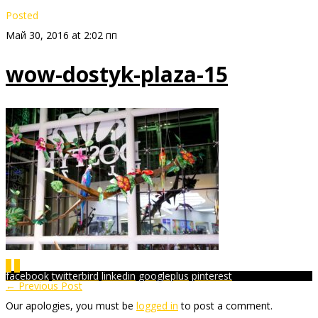
Posted
Май 30, 2016 at 2:02 пп
wow-dostyk-plaza-15
0
0
facebook
twitterbird
linkedin
googleplus
pinterest
← Previous Post
Our apologies, you must be
logged in
to post a comment.