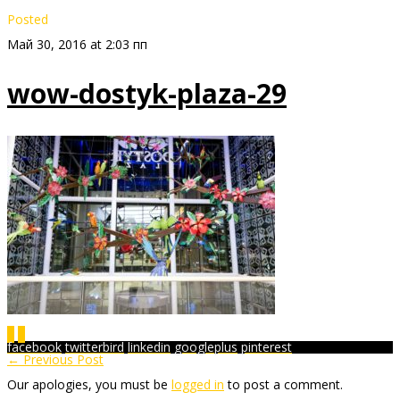
Posted
Май 30, 2016 at 2:03 пп
wow-dostyk-plaza-29
0
0
facebook
twitterbird
linkedin
googleplus
pinterest
← Previous Post
Our apologies, you must be
logged in
to post a comment.