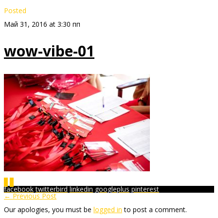
Posted
Май 31, 2016 at 3:30 пп
wow-vibe-01
0
0
facebook
twitterbird
linkedin
googleplus
pinterest
← Previous Post
Our apologies, you must be
logged in
to post a comment.