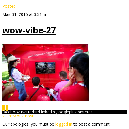
Posted
Май 31, 2016 at 3:31 пп
wow-vibe-27
0
0
facebook
twitterbird
linkedin
googleplus
pinterest
← Previous Post
Our apologies, you must be
logged in
to post a comment.