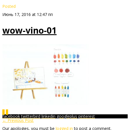
Posted
Июнь 17, 2016 at 12:47 пп
wow-vino-01
0
0
facebook
twitterbird
linkedin
googleplus
pinterest
← Previous Post
Our apologies, you must be
logged in
to post a comment.