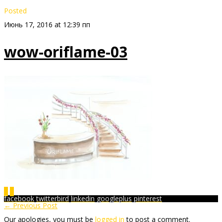
Posted
Июнь 17, 2016 at 12:39 пп
wow-oriflame-03
0
0
facebook
twitterbird
linkedin
googleplus
pinterest
← Previous Post
Our apologies, you must be
logged in
to post a comment.